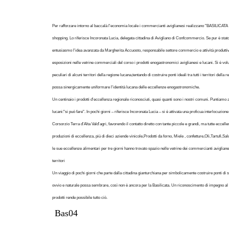
Per rafforzare intorno al baccalà l'economia locale i commercianti aviglianesi realizzano "BASILICATA I
shopping. Lo riferisce Incoronata Lucia, delegata cittadina di Avigliano di Confcommercio. Se pur è sta
entusiasmo l'idea avanzata da Margherita Accuosto, responsabile settore commercio e attività produttiv
esposizioni nelle vetrine commerciali del corso i prodotti enogastronomici aviglianesi e lucani. Si è volu
peculiari di alcuni territori della regione lucana,tentando di costruire ponti ideali tra tutti i territori del
possa sinergicamente uniformare l'identità lucana delle eccellenze enogastronomiche.
Un centinaio i prodotti d'eccellenza regionale riconosciuti, quasi quanti sono i nostri comuni. Puntiamo ad 
lucani:"si può fare". In pochi giorni – riferisce Incoronata Lucia – si è attivata una proficua interlocuzione 
Corsorzio Terra d'Alta Vald'agri, favorendo il contatto diretto con tante piccole e grandi, ma tutte eccellent
produzioni di eccellenza, più di dieci aziende vinicole,Prodotti da forno, Miele , confetture,Oli,Tartufi,
le sue eccellenze alimentari per tre giorni hanno trovato spazio nelle vetrine dei commercianti aviglianes
territori
Un viaggio di pochi giorni che parte dalla cittadina gianturchiana per simbolicamente costruire ponti di s
ovvio e naturale possa sembrare, così non è ancora per la Basilicata. Un riconoscimento di impegno a
prodotti rende possibile tutto ciò.
Bas04