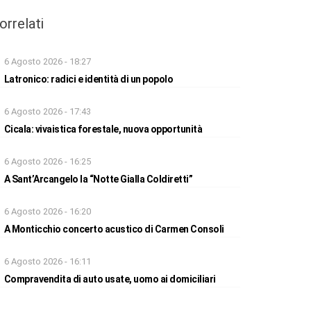
orrelati
6 Agosto 2026 - 18:27
Latronico: radici e identità di un popolo
6 Agosto 2026 - 17:43
Cicala: vivaistica forestale, nuova opportunità
6 Agosto 2026 - 16:25
A Sant’Arcangelo la “Notte Gialla Coldiretti”
6 Agosto 2026 - 16:20
A Monticchio concerto acustico di Carmen Consoli
6 Agosto 2026 - 16:11
Compravendita di auto usate, uomo ai domiciliari