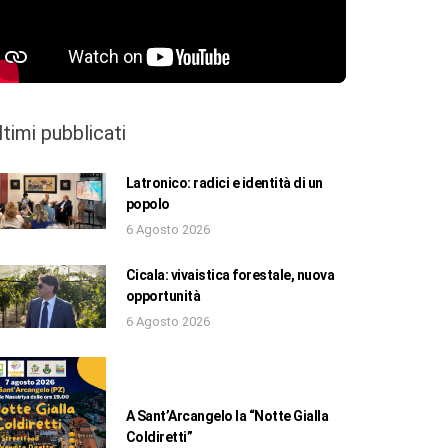
ltimi pubblicati
Latronico: radici e identità di un
popolo
6 Agosto 2026
Cicala: vivaistica forestale, nuova
opportunità
6 Agosto 2026
A Sant’Arcangelo la “Notte Gialla
Coldiretti”