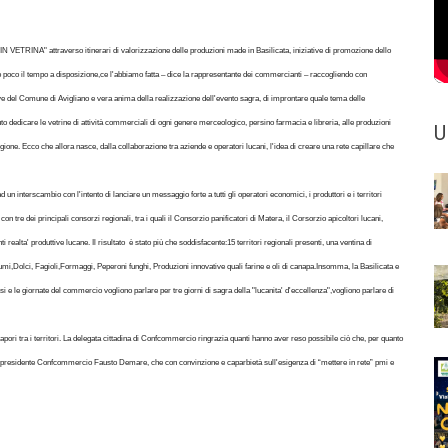
N VETRINA" attraverso itinerari di valorizzazione delle produzioni made in Basilicata, iniziative di promozione dello
to poco il tempo a disposizione,ce l'abbiamo fatta – dice la rappresentante dei commercianti – raccogliendo con
e del Comune di Avigliano e vera anima della realizzazione dell'evento sagra, di improntare quale tema delle
to dedicare le vetrine di attività commerciali di ogni genere merceologico, persino farmacia e libreria, alle produzioni
U
la regione. Ecco che allora nasce, dalla collaborazione tra aziende e operatori lucani, l'idea di creare una rete capillare che
un interscambio con l'intento di lanciare un messaggio forte a tutti gli operatori economici, i produttori e i territori
con tre dei principali consorzi regionali, tra i quali il Consorzio panificatori di Matera, il Corsorzio apicoltori lucani,
i realta' produttive lucane. Il risultato è stato più che soddisfacente:15 territori regionali presenti, una ventina di
Salumi,Dolci, Fagioli,Formaggi, Peperoni funghi, Produzioni innovative quali farine e oli di canapa.Insomma, la Basilicata e
i e le giornate del commercio vogliono parlare per tre giorni di sagra della "lucanita' d'eccellenza",vogliono parlare di
apori tra i territori. La delegata cittadina di Confcommercio ringrazia quanti hanno aver reso possibile ciò che, per quanto
l presidente Confcommercio Fausto Demare, che con convinzione e caparbietà sull'esigenza di “mettere in rete” pmi e