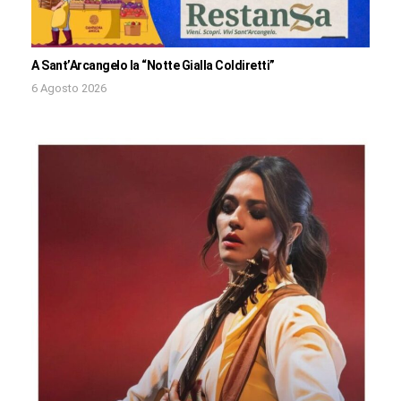
A Sant’Arcangelo la “Notte Gialla Coldiretti”
6 Agosto 2026