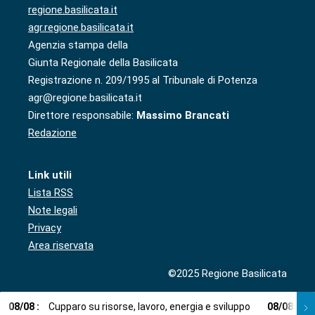
regione.basilicata.it
agr.regione.basilicata.it
Agenzia stampa della
Giunta Regionale della Basilicata
Registrazione n. 209/1995 al Tribunale di Potenza
agr@regione.basilicata.it
Direttore responsabile:
Massimo Brancati
Redazione
Link utili
Lista RSS
Note legali
Privacy
Area riservata
©2025 Regione Basilicata
08
/
08
:
Cupparo su risorse, lavoro, energia e sviluppo
08
/
08
:
L