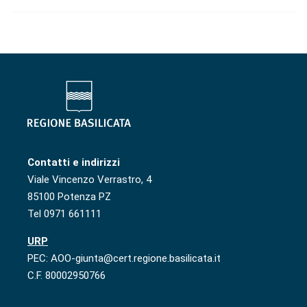
Contatti e indirizzi
Viale Vincenzo Verrastro, 4
85100 Potenza PZ
Tel 0971 661111
URP
PEC: AOO-giunta@cert.regione.basilicata.it
C.F. 80002950766