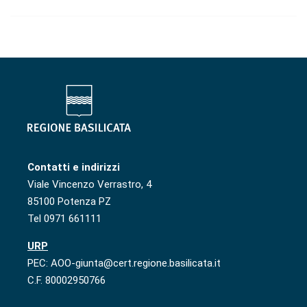
Contatti e indirizzi
Viale Vincenzo Verrastro, 4
85100 Potenza PZ
Tel 0971 661111
URP
PEC: AOO-giunta@cert.regione.basilicata.it
C.F. 80002950766