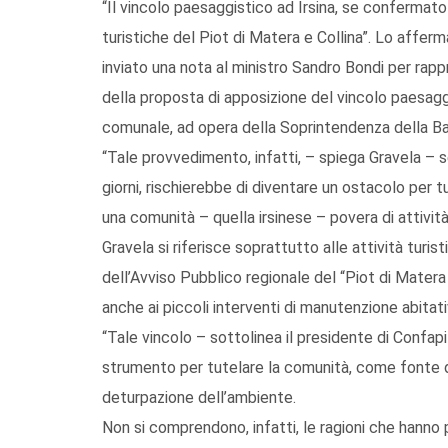
“Il vincolo paesaggistico ad Irsina, se confermato 
turistiche del Piot di Matera e Collina”. Lo afferm
inviato una nota al ministro Sandro Bondi per rappr
della proposta di apposizione del vincolo paesaggi
comunale, ad opera della Soprintendenza della Bas
“Tale provvedimento, infatti, – spiega Gravela –
giorni, rischierebbe di diventare un ostacolo per 
una comunità – quella irsinese – povera di attivi
Gravela si riferisce soprattutto alle attività turi
dell’Avviso Pubblico regionale del “Piot di Matera
anche ai piccoli interventi di manutenzione abitativ
“Tale vincolo – sottolinea il presidente di Confa
strumento per tutelare la comunità, come fonte di ri
deturpazione dell’ambiente.
Non si comprendono, infatti, le ragioni che hanno