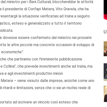
dal ministro per i Beni Culturali, bloccherebbe le attività
a il presidente di Confapi Matera, Vito Gravela, che ha
esentargli la situazione verificatasi ad Irsina a seguito
stico, esteso e generalizzato a tutto il territorio
ilicata.
U
 se dovesse essere confermato dal ministro nei prossimi
tutte le altre piccole ma concrete occasioni di sviluppo di
tà economiche”.
stiche che partiranno con l’imminente pubblicazione
 e Collina”, che prevede investimenti anche ad Irsina, ma
a e agli investimenti produttivi minori.
pi Matera – viene vissuto dalle imprese, anziché come uno
tardi e limitazioni, senza che ci sia un rischio reale di
 portato ad iscrivere un vincolo così esteso che