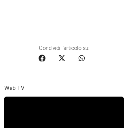
Condividi l'articolo su:
Web TV