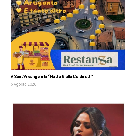
A Sant’Arcangelo la “Notte Gialla Coldiretti”
6 Agosto 2026