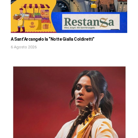
A Sant’Arcangelo la “Notte Gialla Coldiretti”
6 Agosto 2026