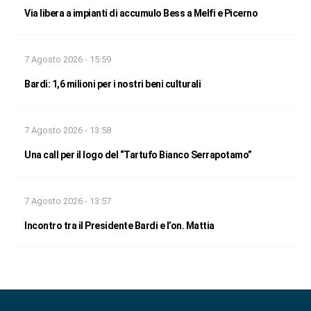
Via libera a impianti di accumulo Bess a Melfi e Picerno
7 Agosto 2026 - 15:59
Bardi: 1,6 milioni per i nostri beni culturali
7 Agosto 2026 - 13:58
Una call per il logo del “Tartufo Bianco Serrapotamo”
7 Agosto 2026 - 13:57
Incontro tra il Presidente Bardi e l’on. Mattia