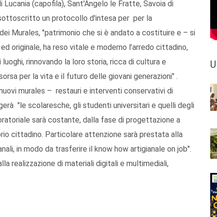
 Lucania (capofila), Sant'Angelo le Fratte, Savoia di
sottoscritto un protocollo d'intesa per per la
 dei Murales, "patrimonio che si è andato a costituire e – si
d originale, ha reso vitale e moderno l’arredo cittadino,
 luoghi, rinnovando la loro storia, ricca di cultura e
U
rsa per la vita e il futuro delle giovani generazioni" .
nuovi murales – restauri e interventi conservativi di
rà "le scolaresche, gli studenti universitari e quelli degli
oratoriale sarà costante, dalla fase di progettazione a
orio cittadino. Particolare attenzione sarà prestata alla
nali, in modo da trasferire il know how artigianale on job".
la realizzazione di materiali digitali e multimediali,