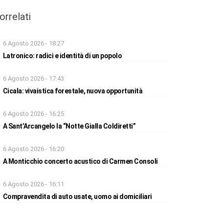
orrelati
6 Agosto 2026 - 18:27
Latronico: radici e identità di un popolo
6 Agosto 2026 - 17:43
Cicala: vivaistica forestale, nuova opportunità
6 Agosto 2026 - 16:25
A Sant’Arcangelo la “Notte Gialla Coldiretti”
6 Agosto 2026 - 16:20
A Monticchio concerto acustico di Carmen Consoli
6 Agosto 2026 - 16:11
Compravendita di auto usate, uomo ai domiciliari