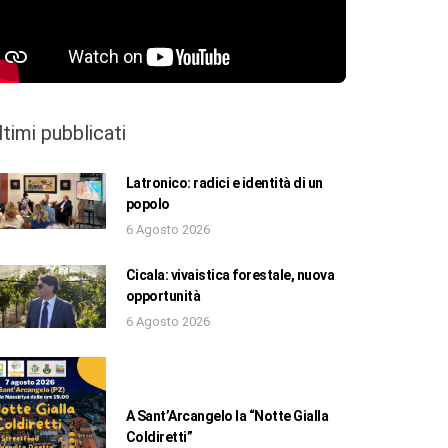
ltimi pubblicati
Latronico: radici e identità di un
popolo
6 Agosto 2026
Cicala: vivaistica forestale, nuova
opportunità
6 Agosto 2026
A Sant’Arcangelo la “Notte Gialla
Coldiretti”