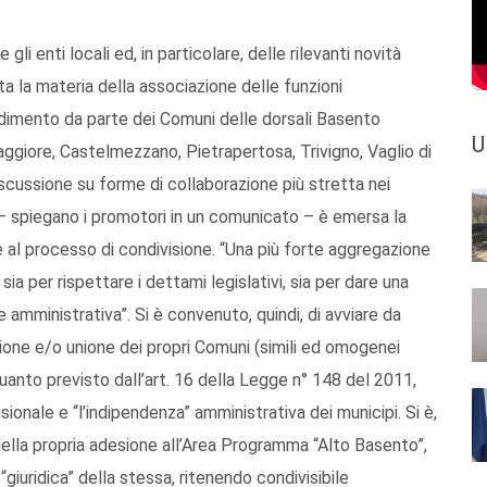
i enti locali ed, in particolare, delle rilevanti novità
ta la materia della associazione delle funzioni
ndimento da parte dei Comuni delle dorsali Basento
U
ggiore, Castelmezzano, Pietrapertosa, Trivigno, Vaglio di
scussione su forme di collaborazione più stretta nei
ro – spiegano i promotori in un comunicato – è emersa la
 al processo di condivisione. “Una più forte aggregazione
 sia per rispettare i dettami legislativi, sia per dare una
e amministrativa”. Si è convenuto, quindi, di avviare da
zione e/o unione dei propri Comuni (simili ed omogenei
quanto previsto dall’art. 16 della Legge n° 148 del 2011,
onale e “l’indipendenza” amministrativa dei municipi. Si è,
 della propria adesione all’Area Programma “Alto Basento”,
 “giuridica” della stessa, ritenendo condivisibile