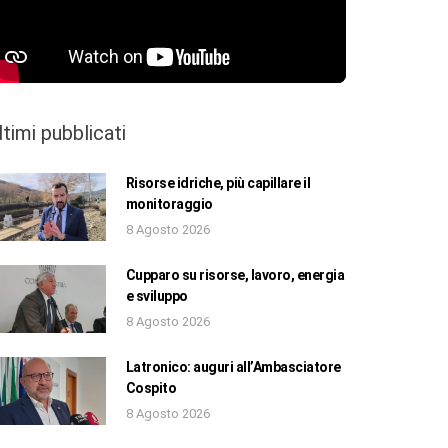
ltimi pubblicati
Risorse idriche, più capillare il
monitoraggio
8 Agosto 2026
Cupparo su risorse, lavoro, energia
e sviluppo
8 Agosto 2026
Latronico: auguri all’Ambasciatore
Cospito
8 Agosto 2026