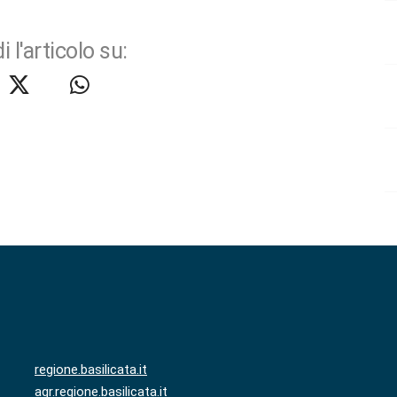
i l'articolo su:
regione.basilicata.it
agr.regione.basilicata.it