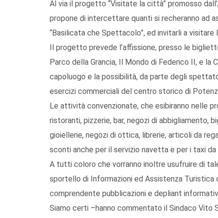
Al via il progetto “Visitate la città” promosso d
propone di intercettare quanti si recheranno ad ass
“Basilicata che Spettacolo”, ed invitarli a visitare 
Il progetto prevede l’affissione, presso le bigliette
Parco della Grancia, Il Mondo di Federico II, e la Ci
capoluogo e la possibilità, da parte degli spettator
esercizi commerciali del centro storico di Potenz
Le attività convenzionate, che esibiranno nelle pr
ristoranti, pizzerie, bar, negozi di abbigliamento, 
gioiellerie, negozi di ottica, librerie, articoli da rega
sconti anche per il servizio navetta e per i taxi d
A tutti coloro che vorranno inoltre usufruire di ta
sportello di Informazioni ed Assistenza Turistica
comprendente pubblicazioni e depliant informativi 
Siamo certi –hanno commentato il Sindaco Vito S