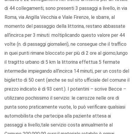
di 44 collegamenti; sono presenti 3 passaggi a livello, in via
Roma, via Angilla Vecchia e Viale Firenze, le sbarre, al
momento del passaggio della littorina, restano abbassate
all’incirca per 3 minuti: moltiplicando questo valore per 44
volte (n. di passaggi giornalieri), ne consegue che il traffico
in quei punti rimane bloccato per più di 2 ore al giorno;lungo
il tragitto urbano di 5 km la littorina effettua 5 fermate
intermedie impiegando all’incirca 14 minuti, per un costo del
biglietto di 50 cent (anche se sul sito ufficiale del comune il
prezzo indicato è di 93 cent.). I potentini – scrive Becce –
utilizzano pochissimo il servizio: le carrozze nelle ore di
punta sono praticamente vuote, lo può verificare qualsiasi
automobilista che partecipa alla paziente attesa ai
passaggi a livello;tale servizio costa annualmente al
Comune 200.000,00 euro;il materiale rotabile è ormai