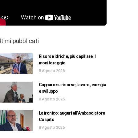
ltimi pubblicati
Risorse idriche, più capillare il
monitoraggio
8 Agosto 2026
Cupparo su risorse, lavoro, energia
e sviluppo
8 Agosto 2026
Latronico: auguri all’Ambasciatore
Cospito
8 Agosto 2026