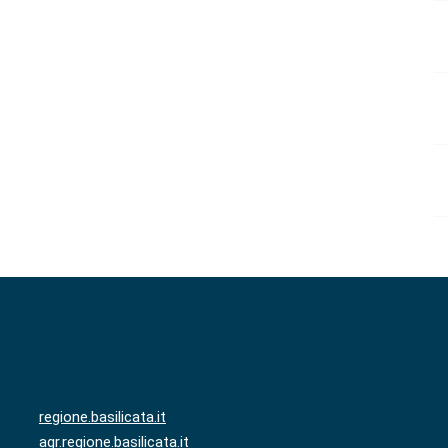
regione.basilicata.it
agr.regione.basilicata.it