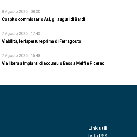
8 Agosto 2026 - 08:00
Cospito commissario Asi, gli auguri di Bardi
7 Agosto 2026 - 17:43
Viabilità, le riaperture prima di Ferragosto
7 Agosto 2026 - 16:48
Via libera a impianti di accumulo Bess a Melfi e Picerno
Link utili
Lista RSS