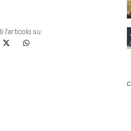
i l'articolo su:
C