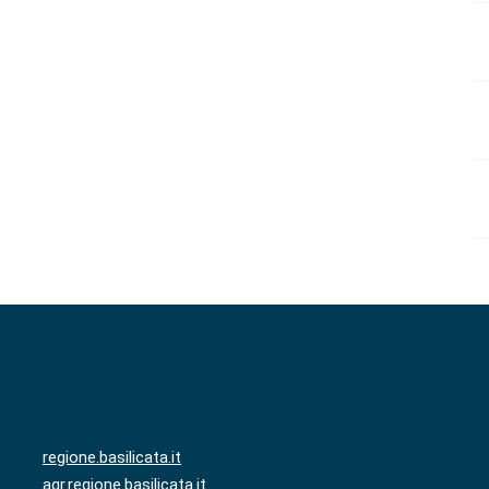
regione.basilicata.it
agr.regione.basilicata.it