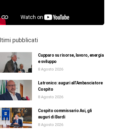
ltimi pubblicati
Cupparo su risorse, lavoro, energia
e sviluppo
8 Agosto 2026
Latronico: auguri all’Ambasciatore
Cospito
8 Agosto 2026
Cospito commissario Asi, gli
auguri di Bardi
8 Agosto 2026