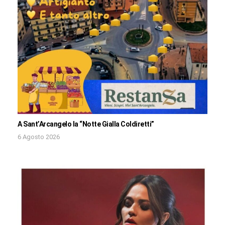
A Sant’Arcangelo la “Notte Gialla Coldiretti”
6 Agosto 2026