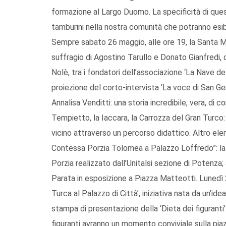
formazione al Largo Duomo. La specificità di questa
tamburini nella nostra comunità che potranno esib
Sempre sabato 26 maggio, alle ore 19, la Santa M
suffragio di Agostino Tarullo e Donato Gianfredi, 
Nolè, tra i fondatori dell’associazione ‘La Nave 
proiezione del corto-intervista ‘La voce di San Ger
Annalisa Venditti: una storia incredibile, vera, di c
Tempietto, la Iaccara, la Carrozza del Gran Turco: 
vicino attraverso un percorso didattico. Altro ele
Contessa Porzia Tolomea a Palazzo Loffredo”: l
Porzia realizzato dall’Unitalsi sezione di Potenza; 
Parata in esposizione a Piazza Matteotti. Lunedì 28
Turca al Palazzo di Città’, iniziativa nata da un’
stampa di presentazione della ‘Dieta dei figuranti’
figuranti avranno un momento conviviale sulla pia