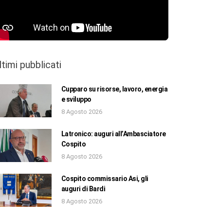
ltimi pubblicati
Cupparo su risorse, lavoro, energia
e sviluppo
8 Agosto 2026
Latronico: auguri all’Ambasciatore
Cospito
8 Agosto 2026
Cospito commissario Asi, gli
auguri di Bardi
8 Agosto 2026