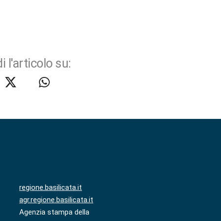
i l'articolo su:
regione.basilicata.it
agr.regione.basilicata.it
Agenzia stampa della