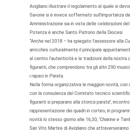
Avigliano illustrare il regolamento al quale si dev
Savone si è invece soffermato sull’importanza dell
Amministrazione sia in vista delle celebrazioni del
Potenza è anche Santo Patrono della Diocesi.
“Anche nel 2018 – ha spiegato l’assessore alla Cu
arricchire culturalmente il principale appuntamen
al centro l’autenticità e le tradizioni della nostr
figuranti, che comprendono tra gli altri 290 musici e
i rapaci in Parata.
Nella forma organizzativa le maggiori novità, con u
con la consulenza del Comitato tecnico scientifico: 
figuranti si preparano alla storica parata", incont
rappresentazione dei quadri in corteo, in program
novità lo stesso giorno alle 16,30, ‘Chiarine e Tamb
San Vito Martire di Avigliano che attraverseranno l