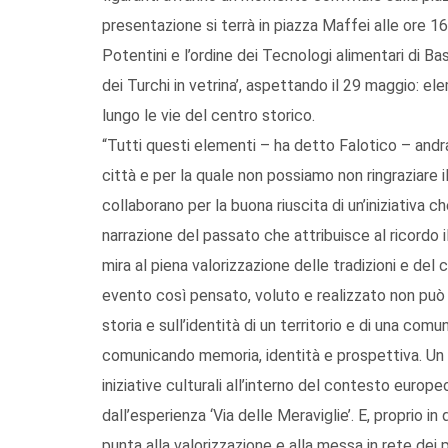
presentazione si terrà in piazza Maffei alle ore 16
Potentini e l’ordine dei Tecnologi alimentari di Ba
dei Turchi in vetrina’, aspettando il 29 maggio: e
lungo le vie del centro storico.
“Tutti questi elementi – ha detto Falotico – andra
città e per la quale non possiamo non ringraziare 
collaborano per la buona riuscita di un’iniziativa 
narrazione del passato che attribuisce al ricordo 
mira al piena valorizzazione delle tradizioni e del
evento così pensato, voluto e realizzato non può q
storia e sull’identità di un territorio e di una com
comunicando memoria, identità e prospettiva. Un 
iniziative culturali all’interno del contesto euro
dall’esperienza ‘Via delle Meraviglie’. E, proprio i
punta alla valorizzazione e alla messa in rete dei 