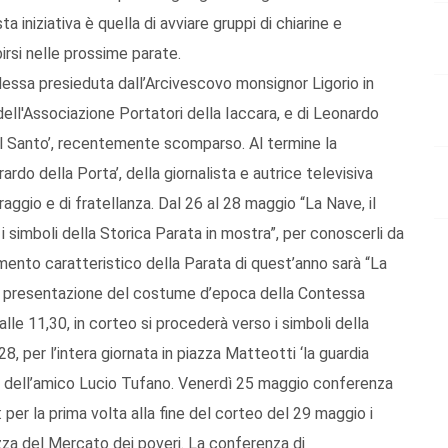
 iniziativa è quella di avviare gruppi di chiarine e
irsi nelle prossime parate.
essa presieduta dall’Arcivescovo monsignor Ligorio in
dell'Associazione Portatori della Iaccara, e di Leonardo
del Santo’, recentemente scomparso. Al termine la
ardo della Porta’, della giornalista e autrice televisiva
oraggio e di fratellanza. Dal 26 al 28 maggio “La Nave, il
i simboli della Storica Parata in mostra”, per conoscerli da
mento caratteristico della Parata di quest’anno sarà “La
a presentazione del costume d’epoca della Contessa
alle 11,30, in corteo si procederà verso i simboli della
, per l’intera giornata in piazza Matteotti ‘la guardia
idea dell’amico Lucio Tufano. Venerdì 25 maggio conferenza
: per la prima volta alla fine del corteo del 29 maggio i
zza del Mercato dei poveri. La conferenza di