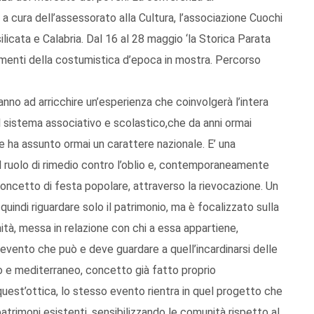
 a cura dell’assessorato alla Cultura, l’associazione Cuochi
silicata e Calabria. Dal 16 al 28 maggio ‘la Storica Parata
lementi della costumistica d’epoca in mostra. Percorso
nno ad arricchire un’esperienza che coinvolgerà l’intera
il sistema associativo e scolastico,che da anni ormai
che ha assunto ormai un carattere nazionale. E’ una
il ruolo di rimedio contro l’oblio e, contemporaneamente
 concetto di festa popolare, attraverso la rievocazione. Un
uindi riguardare solo il patrimonio, ma è focalizzato sulla
unità, messa in relazione con chi a essa appartiene,
evento che può e deve guardare a quell’incardinarsi delle
peo e mediterraneo, concetto già fatto proprio
n quest’ottica, lo stesso evento rientra in quel progetto che
patrimoni esistenti, sensibilizzando le comunità rispetto al