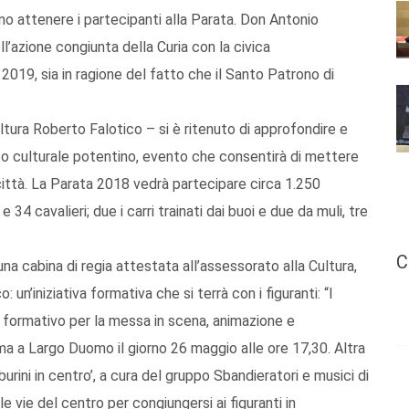
ono attenere i partecipanti alla Parata. Don Antonio
’azione congiunta della Curia con la civica
 2019, sia in ragione del fatto che il Santo Patrono di
ltura Roberto Falotico – si è ritenuto di approfondire e
to culturale potentino, evento che consentirà di mettere
a città. La Parata 2018 vedrà partecipare circa 1.250
 34 cavalieri; due i carri trainati dai buoi e due da muli, tre
C
na cabina di regia attestata all’assessorato alla Cultura,
un’iniziativa formativa che si terrà con i figuranti: “I
ro formativo per la messa in scena, animazione e
ma a Largo Duomo il giorno 26 maggio alle ore 17,30. Altra
urini in centro’, a cura del gruppo Sbandieratori e musici di
e vie del centro per congiungersi ai figuranti in