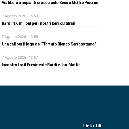
Via libera a impianti di accumulo Bess a Melfi e Picerno
7 Agosto 2026 - 15:59
Bardi: 1,6 milioni per i nostri beni culturali
7 Agosto 2026 - 13:58
Una call per il logo del “Tartufo Bianco Serrapotamo”
7 Agosto 2026 - 13:57
Incontro tra il Presidente Bardi e l’on. Mattia
Link utili