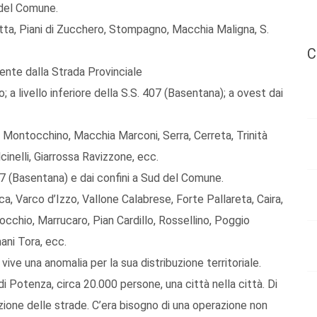
 del Comune.
ta, Piani di Zucchero, Stompagno, Macchia Maligna, S.
C
mente dalla Strada Provinciale
 a livello inferiore della S.S. 407 (Basentana); a ovest dai
Montocchino, Macchia Marconi, Serra, Cerreta, Trinità
lcinelli, Giarrossa Ravizzone, ecc.
407 (Basentana) e dai confini a Sud del Comune.
, Varco d’Izzo, Vallone Calabrese, Forte Pallareta, Caira,
occhio, Marrucaro, Pian Cardillo, Rossellino, Poggio
ani Tora, ecc.
vive una anomalia per la sua distribuzione territoriale.
di Potenza, circa 20.000 persone, una città nella città. Di
zione delle strade. C’era bisogno di una operazione non