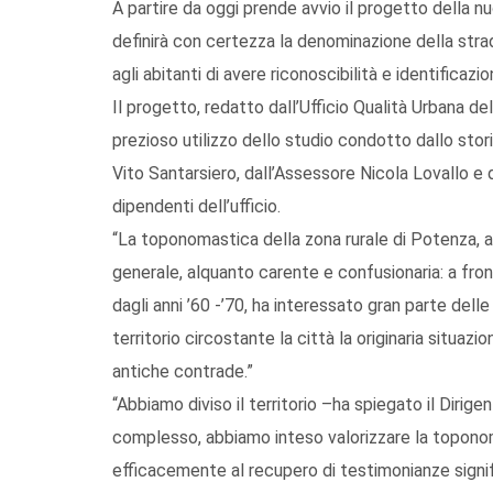
A partire da oggi prende avvio il progetto della n
definirà con certezza la denominazione della stra
agli abitanti di avere riconoscibilità e identifica
Il progetto, redatto dall’Ufficio Qualità Urbana del
prezioso utilizzo dello studio condotto dallo sto
Vito Santarsiero, dall’Assessore Nicola Lovallo e d
dipendenti dell’ufficio.
“La toponomastica della zona rurale di Potenza, ad
generale, alquanto carente e confusionaria: a fron
dagli anni ’60 -’70, ha interessato gran parte dell
territorio circostante la città la originaria situ
antiche contrade.”
“Abbiamo diviso il territorio –ha spiegato il Diri
complesso, abbiamo inteso valorizzare la topon
efficacemente al recupero di testimonianze signific