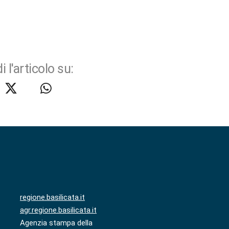
i l'articolo su:
regione.basilicata.it
agr.regione.basilicata.it
Agenzia stampa della