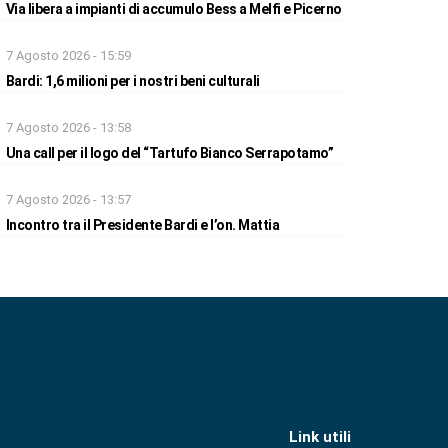
Via libera a impianti di accumulo Bess a Melfi e Picerno
7 Agosto 2026 - 15:59
Bardi: 1,6 milioni per i nostri beni culturali
7 Agosto 2026 - 13:58
Una call per il logo del “Tartufo Bianco Serrapotamo”
7 Agosto 2026 - 13:57
Incontro tra il Presidente Bardi e l’on. Mattia
Link utili