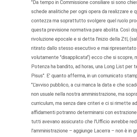
"Da tempo in Commissione consiliare si sono chiest
schede analitiche per ogni opera da realizzare e
contezza ma soprattutto svolgere quel ruolo pr
questa previsione normativa pare abolita. Così dop
rivoluzione epocale e si detta l'inizio della Ztl, (
ritirato dallo stesso esecutivo e mai ripresentat
volutamente "disapplicata") ecco che si scopre, m
Potenza ha bandito, ad horas, una Long List per te
Pisus". E' quanto afferma, in un comunicato stam
"L'avviso pubblico, a cui manca la data e che scade
non usuale nella nostra amministrazione, ma soprat
curriculum, ma senza dare criteri e ci si rimette ad 
affidamenti potranno determinarsi con estrazione
tutti avevano assicurato che l'Ufficio avrebbe red
l'amministrazione – aggiunge Lacerra – non è in gra