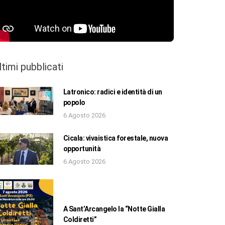
ltimi pubblicati
Latronico: radici e identità di un
popolo
6 Agosto 2026
Cicala: vivaistica forestale, nuova
opportunità
6 Agosto 2026
A Sant’Arcangelo la “Notte Gialla
Coldiretti”