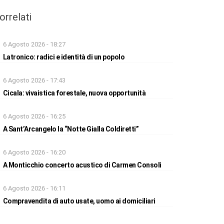
orrelati
6 Agosto 2026 - 18:27
Latronico: radici e identità di un popolo
6 Agosto 2026 - 17:43
Cicala: vivaistica forestale, nuova opportunità
6 Agosto 2026 - 16:25
A Sant’Arcangelo la “Notte Gialla Coldiretti”
6 Agosto 2026 - 16:20
A Monticchio concerto acustico di Carmen Consoli
6 Agosto 2026 - 16:11
Compravendita di auto usate, uomo ai domiciliari