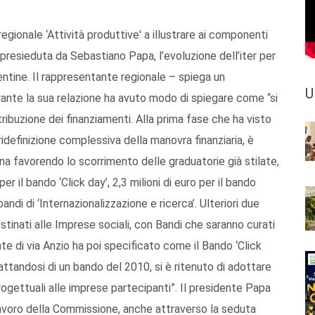
egionale ‘Attività produttive' a illustrare ai componenti
resieduta da Sebastiano Papa, l’evoluzione dell’iter per
entine. Il rappresentante regionale – spiega un
U
nte la sua relazione ha avuto modo di spiegare come “si
ttribuzione dei finanziamenti. Alla prima fase che ha visto
definizione complessiva della manovra finanziaria, è
Una favorendo lo scorrimento delle graduatorie già stilate,
er il bando ‘Click day’, 2,3 milioni di euro per il bando
 bandi di ‘Internazionalizzazione e ricerca’. Ulteriori due
stinati alle Imprese sociali, con Bandi che saranno curati
nte di via Anzio ha poi specificato come il Bando ‘Click
rattandosi di un bando del 2010, si è ritenuto di adottare
ettuali alle imprese partecipanti”. Il presidente Papa
avoro della Commissione, anche attraverso la seduta