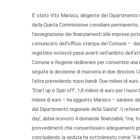
E’ stato Vito Marsico, dirigente del Dipartimento r
della Quinta Commissione consiliare permanente, p
l’assegnazione dei finanziamenti alle imprese pot
comunicato dell'ufficio stampa del Comune – dura
registrino notevoli passi avanti nell’ambito dell’a
Comune e Regione deliberare per consentire una ri
seguita la decisione di muoversi in due direzioni. 
l’altra prevedendo nuovi bandi. Due milioni di euro p
‘Start up e Spin off’, 1,8 milioni di euro per i nuovi
milioni di euro – ha aggiunto Marsico – saranno de
dal Dipartimento regionale della Sanità”. Il refere
day’, abbia ricevuto 4 domande finanziabili, “ma, t
provvedimenti che consentissero adeguamenti prog
concludendo la seduta ha sottolineato come “il l