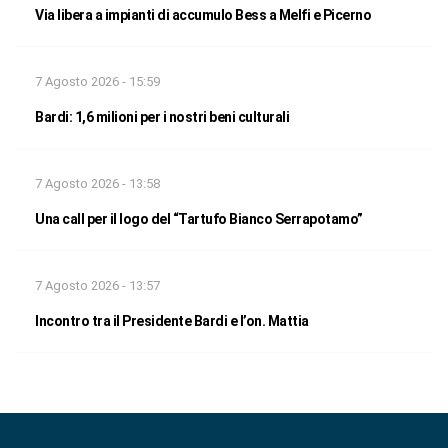
Via libera a impianti di accumulo Bess a Melfi e Picerno
7 Agosto 2026 - 15:59
Bardi: 1,6 milioni per i nostri beni culturali
7 Agosto 2026 - 13:58
Una call per il logo del “Tartufo Bianco Serrapotamo”
7 Agosto 2026 - 13:57
Incontro tra il Presidente Bardi e l’on. Mattia