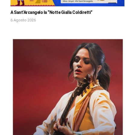
A Sant’Arcangelo la “Notte Gialla Coldiretti”
6 Agosto 2026