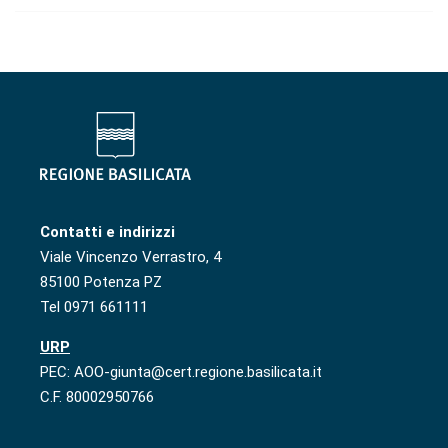
Contatti e indirizzi
Viale Vincenzo Verrastro, 4
85100 Potenza PZ
Tel 0971 661111
URP
PEC: AOO-giunta@cert.regione.basilicata.it
C.F. 80002950766