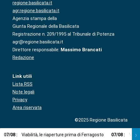
regione.basilicata.it
agr.regione.basilicata.it
Agenzia stampa della
Giunta Regionale della Basilicata
Registrazione n. 209/1995 al Tribunale di Potenza
agr@regione.basilicata.it
Direttore responsabile:
Massimo Brancati
Redazione
Link utili
Lista RSS
Note legali
Privacy
Area riservata
©2025 Regione Basilicata
07
/
08
:
Viabilità, le riaperture prima di Ferragosto
07
/
08
:
Via l