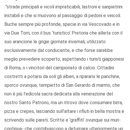
:”strade principali e vicoli impraticabili, lastroni e sanpietrini
instabili e che si muovono al passaggio di pedoni e veicoli.
Buche sempre più profonde, specie in via Vescovado e in
via Due Torri, con il bus ‘turistico’ Pretoria che allieta con il
suo arancione le grigie giornate invernali, utilizzato
esclusivamente dal conducente, e che forse sarebbe
meglio prevedere scoperto, aspettando i turisti giapponesi
di Roma, o i vincitori del campionato di calcio. Cittadini
costretti a potarsi da soli gli alberi, a ripararsi le panchine,
sporco ovunque, tempietto di San Gerardo di marmo, che
non è più l’edicola sacra dedicata alla venerazione del
nostro Santo Patrono, ma un ritrovo dove consumare birra,
pizza e crepes, lasciando sull’altare i rifiuti in bella mostra e
scrivendo sulle pareti. Scritte e ‘graffiti’ ovunque sui muri-
continua- che contribuiscono a deturpare ulteriormente un