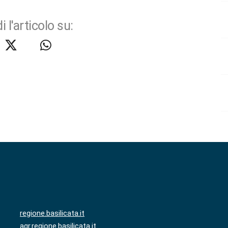
i l'articolo su:
regione.basilicata.it
agr.regione.basilicata.it