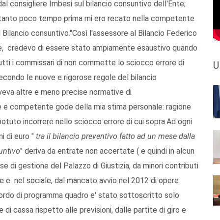
al consigliere Imbesi sul bilancio consuntivo dell'Ente;
ltanto poco tempo prima mi ero recato nella competente
l Bilancio consuntivo."
Così l'assessore al Bilancio Federico
ale, credevo di essere stato ampiamente esaustivo quando
tutti i commissari di non commette lo sciocco errore di
U
econdo le nuove e rigorose regole del bilancio
veva altre e meno precise normative di
 e competente gode della mia stima personale: ragione
 potuto incorrere nello sciocco errore di cui sopra.Ad ogni
ni di euro "
tra il bilancio preventivo fatto ad un mese dalla
untivo
" deriva da entrate non accertate ( e quindi in alcun
se di gestione del Palazzo di Giustizia, da minori contributi
le e nel sociale, dal mancato avvio nel 2012 di opere
ccordo di programma quadro e' stato sottoscritto solo
e di cassa rispetto alle previsioni, dalle partite di giro e