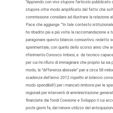
"Apprendo con vivo stupore l'articolo pubblicato d
stupore oltre modo amplificato dal fatto che so
commissione consiliare ad illustrare la relazione a
Pace che aggiunge :"In tale contesto istituzion
ho ribadito più e più volte la raccomandazione a 
paragonare questo bilancio consuntivo, redatto s
sperimentale, con quello dello scorso anno che a
riferimento.Conosco Imbesi, e da tecnico capace
per cui mi rifiuto di immaginare che proprio lui sia
modo, la "differenza abissale" pari a circa 58 milio
scadenza dell'anno 2012 rispetto al bilancio cons
modo spendibili!) per i mancati rimborsi per le spe
regionali per interventi di amministrazione genera
finanziate dai fondi Coesione e Sviluppo il cui a
pochi giorni fa, dal minore utilizzo del anticipazion