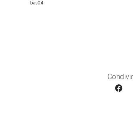
bas04
Condivid