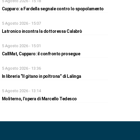
5 Agosto 2026 - 15:18
Cupparo: a Fardella segnale contro lo spopolamento
5 Agosto 2026 - 15:07
Latronico incontra la dottoressa Calabrò
5 Agosto 2026 - 15:01
CallMat, Cupparo: il confronto prosegue
5 Agosto 2026 - 13:36
In libreria “Il gitano in poltrona” di Lalinga
5 Agosto 2026 - 13:14
Moliterno, l’opera di Marcello Tedesco