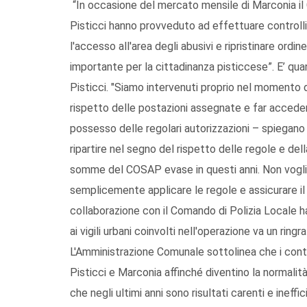
“In occasione del mercato mensile di Marconia il 
Pisticci hanno provveduto ad effettuare controlli
l'accesso all'area degli abusivi e ripristinare or
importante per la cittadinanza pisticcese”. E’ q
Pisticci. "Siamo intervenuti proprio nel momento 
rispetto delle postazioni assegnate e far accedere 
possesso delle regolari autorizzazioni – spiegano
ripartire nel segno del rispetto delle regole e de
somme del COSAP evase in questi anni. Non vogli
semplicemente applicare le regole e assicurare il 
collaborazione con il Comando di Polizia Locale h
ai vigili urbani coinvolti nell'operazione va un rin
L'Amministrazione Comunale sottolinea che i contr
Pisticci e Marconia affinché diventino la normalit
che negli ultimi anni sono risultati carenti e ineffici