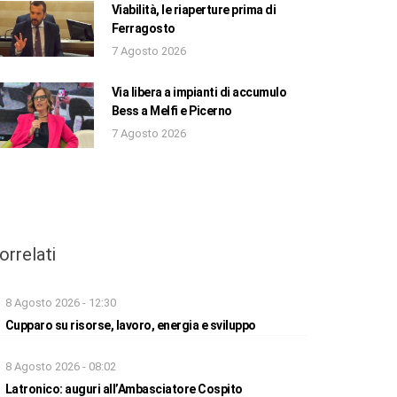
Viabilità, le riaperture prima di
Ferragosto
7 Agosto 2026
Via libera a impianti di accumulo
Bess a Melfi e Picerno
7 Agosto 2026
orrelati
8 Agosto 2026 - 12:30
Cupparo su risorse, lavoro, energia e sviluppo
8 Agosto 2026 - 08:02
Latronico: auguri all’Ambasciatore Cospito