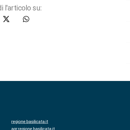
i l'articolo su:
regione.basilicata.it
agr.regione.basilicata.it