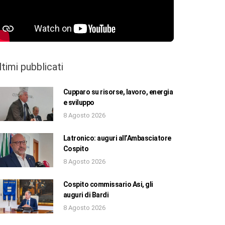
ltimi pubblicati
Cupparo su risorse, lavoro, energia
e sviluppo
8 Agosto 2026
Latronico: auguri all’Ambasciatore
Cospito
8 Agosto 2026
Cospito commissario Asi, gli
auguri di Bardi
8 Agosto 2026