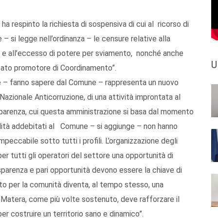
, ha respinto la richiesta di sospensiva di cui al ricorso di
 si legge nell’ordinanza – le censure relative alla
ale e all’eccesso di potere per sviamento, nonché anche
U
itato promotore di Coordinamento”.
ale – fanno sapere dal Comune – rappresenta un nuovo
Nazionale Anticorruzione, di una attività improntata al
rasparenza, cui questa amministrazione si basa dal momento
ilità addebitati al Comune – si aggiunge – non hanno
peccabile sotto tutti i profili. L’organizzazione degli
 per tutti gli operatori del settore una opportunità di
asparenza e pari opportunità devono essere la chiave di
o per la comunità diventa, al tempo stesso, una
. Matera, come più volte sostenuto, deve rafforzare il
per costruire un territorio sano e dinamico”.