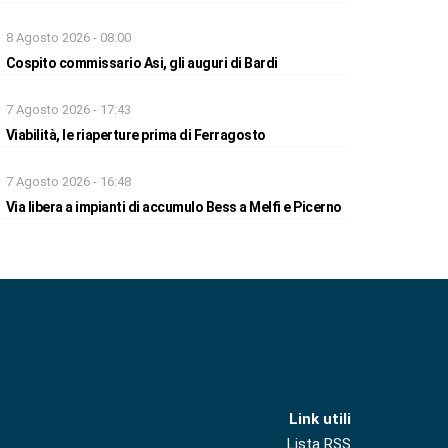
8 Agosto 2026 - 08:00
Cospito commissario Asi, gli auguri di Bardi
7 Agosto 2026 - 17:43
Viabilità, le riaperture prima di Ferragosto
7 Agosto 2026 - 16:48
Via libera a impianti di accumulo Bess a Melfi e Picerno
Link utili
Lista RSS