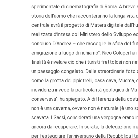
sperimentale di cinematografia di Roma. A breve sa
storia dell’uomo che racconteranno la lunga vita d
centrale avrà il progetto di Matera digitale dall’
realizzata d’intesa col Ministero dello Sviluppo 
concluso D’Andrea – che raccoglie la sfida del fut
emigrazione a luogo di richiamo”. Nico Coluçci ha i
finalità è rivelare ciò che i turisti frettolosi non
un paesaggio congelato. Dalle straordinarie foto d
come la grotta dei pipistrelli, casa cava, Musma,
inevidenza invece la particolarità geologica di Mat
conservava”, ha spiegato. A differenza della costr
non è una caverna, ovvero non è naturale (è uno 
scavata. I Sassi, considerati una vergogna erano i
ancora da recuperare. In serata, la delegazione m
per festeggiare l’anniversario della Repubblica It