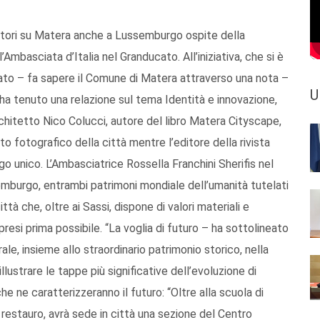
ettori su Matera anche a Lussemburgo ospite della
mbasciata d’Italia nel Granducato. All’iniziativa, che si è
pato – fa sapere il Comune di Matera attraverso una nota –
U
 ha tenuto una relazione sul tema Identità e innovazione,
architetto Nico Colucci, autore del libro Matera Cityscape,
 fotografico della città mentre l’editore della rivista
ogo unico. L’Ambasciatrice Rossella Franchini Sherifis nel
emburgo, entrambi patrimoni mondiale dell’umanità tutelati
ttà che, oltre ai Sassi, dispone di valori materiali e
resi prima possibile. “La voglia di futuro – ha sottolineato
e, insieme allo straordinario patrimonio storico, nella
llustrare le tappe più significative dell’evoluzione di
he ne caratterizzeranno il futuro: “Oltre alla scuola di
l restauro, avrà sede in città una sezione del Centro