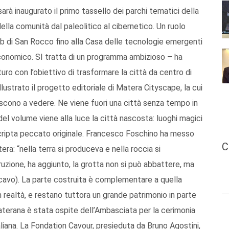
rà inaugurato il primo tassello dei parchi tematici della
ella comunità dal paleolitico al cibernetico. Un ruolo
hub di San Rocco fino alla Casa delle tecnologie emergenti
economico. SI tratta di un programma ambizioso – ha
uro con l’obiettivo di trasformare la città da centro di
llustrato il progetto editoriale di Matera Cityscape, la cui
 riescono a vedere. Ne viene fuori una città senza tempo in
el volume viene alla luce la città nascosta: luoghi magici
 cripta peccato originale. Francesco Foschino ha messo
C
era: “nella terra si produceva e nella roccia si
uzione, ha aggiunto, la grotta non si può abbattere, ma
scavo). La parte costruita è complementare a quella
n realtà, e restano tuttora un grande patrimonio in parte
aterana è stata ospite dell’Ambasciata per la cerimonia
aliana. La Fondation Cavour, presieduta da Bruno Agostini,