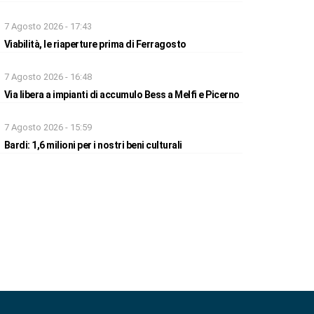
7 Agosto 2026 - 17:43
Viabilità, le riaperture prima di Ferragosto
7 Agosto 2026 - 16:48
Via libera a impianti di accumulo Bess a Melfi e Picerno
7 Agosto 2026 - 15:59
Bardi: 1,6 milioni per i nostri beni culturali