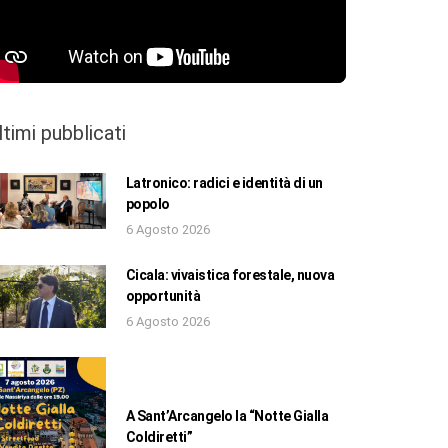
ltimi pubblicati
Latronico: radici e identità di un
popolo
6 Agosto 2026
Cicala: vivaistica forestale, nuova
opportunità
6 Agosto 2026
A Sant’Arcangelo la “Notte Gialla
Coldiretti”