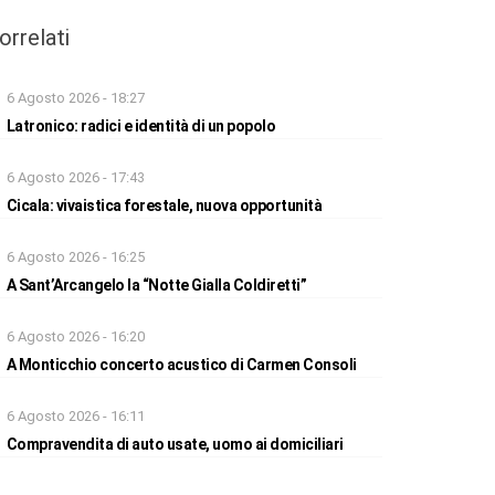
orrelati
6 Agosto 2026 - 18:27
Latronico: radici e identità di un popolo
6 Agosto 2026 - 17:43
Cicala: vivaistica forestale, nuova opportunità
6 Agosto 2026 - 16:25
A Sant’Arcangelo la “Notte Gialla Coldiretti”
6 Agosto 2026 - 16:20
A Monticchio concerto acustico di Carmen Consoli
6 Agosto 2026 - 16:11
Compravendita di auto usate, uomo ai domiciliari