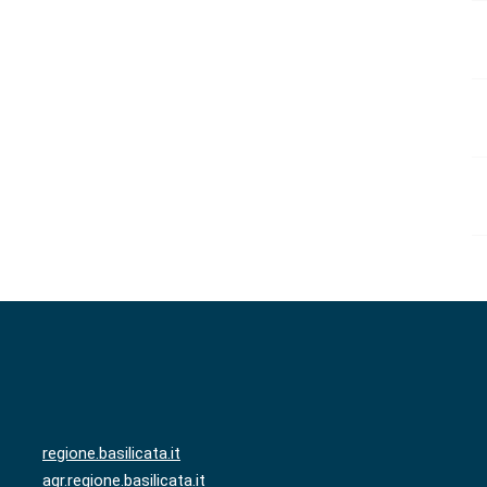
regione.basilicata.it
agr.regione.basilicata.it