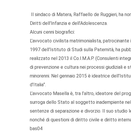
Il sindaco di Matera, Raffaello de Ruggieri, ha no
Diritti dell’Infanzia e dell’Adolescenza.
Alcuni cenni biografici:
L’avvocato civilista matrimonialista, patrocinante
1997 dell’Istituto di Studi sulla Paternità, ha pubb
realizzato nel 2013 il Co.I.M.A.P. (Consulenti integ
di prevenzione e cultura nei processi giudiziali e st
minorenni. Nel gennaio 2015 è ideatrice dell’Istitut
d’Italia”.
L’avvocato Masella è, tra l’altro, ideatore del pro
surroga dello Stato al soggetto inadempiente nell
sentenze di separazione e divorzio. Il suo studio l
nonché di questioni di diritto civile e diritto intern
bas04