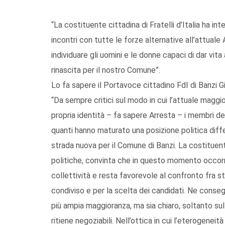
“La costituente cittadina di Fratelli d’Italia ha i
incontri con tutte le forze alternative all’attuale
individuare gli uomini e le donne capaci di dar vi
rinascita per il nostro Comune”.
Lo fa sapere il Portavoce cittadino FdI di Banzi G
“Da sempre critici sul modo in cui l’attuale magg
propria identità – fa sapere Arresta – i membri de
quanti hanno maturato una posizione politica diff
strada nuova per il Comune di Banzi. La costituente
politiche, convinta che in questo momento occorra 
collettività e resta favorevole al confronto fra s
condiviso e per la scelta dei candidati. Ne conse
più ampia maggioranza, ma sia chiaro, soltanto sulla
ritiene negoziabili. Nell’ottica in cui l’eterogene