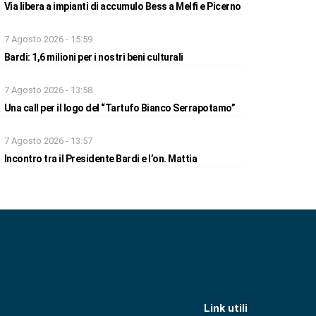
Via libera a impianti di accumulo Bess a Melfi e Picerno
7 Agosto 2026 - 15:59
Bardi: 1,6 milioni per i nostri beni culturali
7 Agosto 2026 - 13:58
Una call per il logo del “Tartufo Bianco Serrapotamo”
7 Agosto 2026 - 13:57
Incontro tra il Presidente Bardi e l’on. Mattia
Link utili