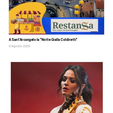
A Sant’Arcangelo la “Notte Gialla Coldiretti”
6 Agosto 2026