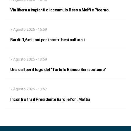
Via libera a impianti di accumulo Bess a Melfi e Picerno
7 Agosto 2026 - 15:59
Bardi: 1,6 milioni per i nostri beni culturali
7 Agosto 2026 - 13:58
Una call per il logo del “Tartufo Bianco Serrapotamo”
7 Agosto 2026 - 13:57
Incontro tra il Presidente Bardi e l’on. Mattia