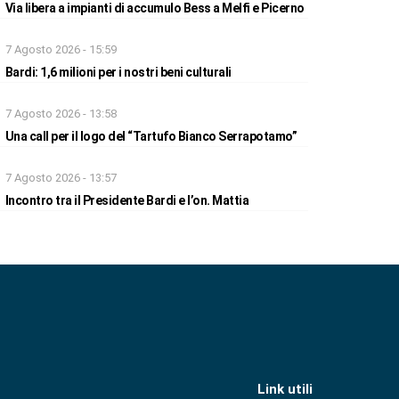
Via libera a impianti di accumulo Bess a Melfi e Picerno
7 Agosto 2026 - 15:59
Bardi: 1,6 milioni per i nostri beni culturali
7 Agosto 2026 - 13:58
Una call per il logo del “Tartufo Bianco Serrapotamo”
7 Agosto 2026 - 13:57
Incontro tra il Presidente Bardi e l’on. Mattia
Link utili