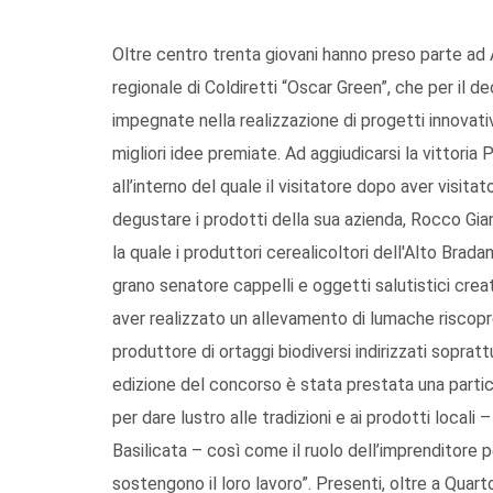
Oltre centro trenta giovani hanno preso parte ad 
regionale di Coldiretti “Oscar Green”, che per il d
impegnate nella realizzazione di progetti innovativi
migliori idee premiate. Ad aggiudicarsi la vittoria
all’interno del quale il visitatore dopo aver visit
degustare i prodotti della sua azienda, Rocco Gia
la quale i produttori cerealicoltori dell'Alto Brad
grano senatore cappelli e oggetti salutistici cre
aver realizzato un allevamento di lumache riscopr
produttore di ortaggi biodiversi indirizzati soprat
edizione del concorso è stata prestata una partico
per dare lustro alle tradizioni e ai prodotti locali
Basilicata – così come il ruolo dell’imprenditore pe
sostengono il loro lavoro”. Presenti, oltre a Quarto e