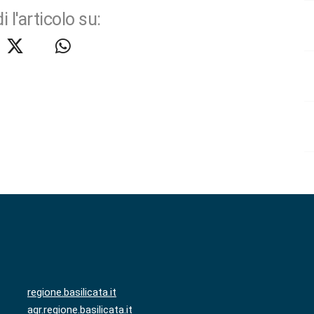
i l'articolo su:
regione.basilicata.it
agr.regione.basilicata.it