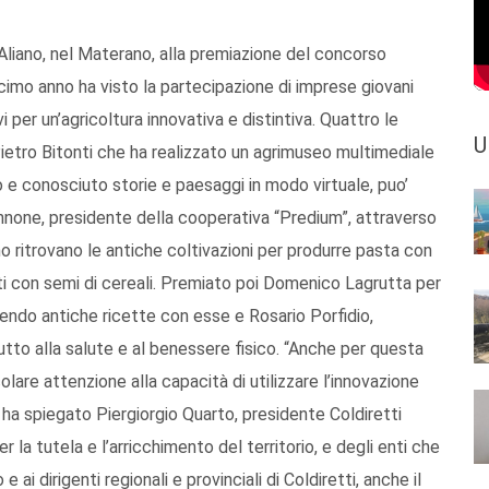
Aliano, nel Materano, alla premiazione del concorso
ecimo anno ha visto la partecipazione di imprese giovani
 per un’agricoltura innovativa e distintiva. Quattro le
U
 Pietro Bitonti che ha realizzato un agrimuseo multimediale
ato e conosciuto storie e paesaggi in modo virtuale, puo’
nnone, presidente della cooperativa “Predium”, attraverso
ano ritrovano le antiche coltivazioni per produrre pasta con
ati con semi di cereali. Premiato poi Domenico Lagrutta per
endo antiche ricette con esse e Rosario Porfidio,
tutto alla salute e al benessere fisico. “Anche per questa
lare attenzione alla capacità di utilizzare l’innovazione
 – ha spiegato Piergiorgio Quarto, presidente Coldiretti
r la tutela e l’arricchimento del territorio, e degli enti che
 ai dirigenti regionali e provinciali di Coldiretti, anche il