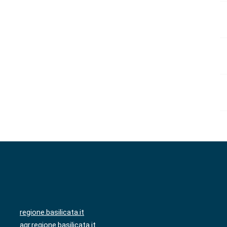
regione.basilicata.it
agr.regione.basilicata.it