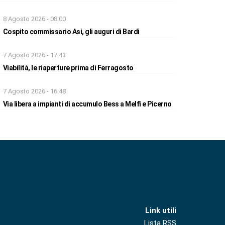
8 Agosto 2026 - 08:00
Cospito commissario Asi, gli auguri di Bardi
7 Agosto 2026 - 17:43
Viabilità, le riaperture prima di Ferragosto
7 Agosto 2026 - 16:48
Via libera a impianti di accumulo Bess a Melfi e Picerno
Link utili
Lista RSS