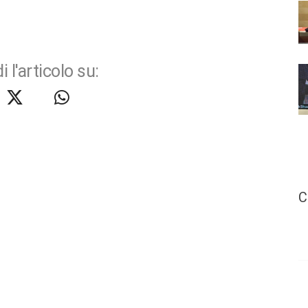
i l'articolo su:
C