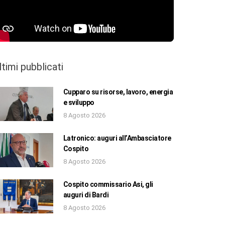
ltimi pubblicati
Cupparo su risorse, lavoro, energia
e sviluppo
8 Agosto 2026
Latronico: auguri all’Ambasciatore
Cospito
8 Agosto 2026
Cospito commissario Asi, gli
auguri di Bardi
8 Agosto 2026