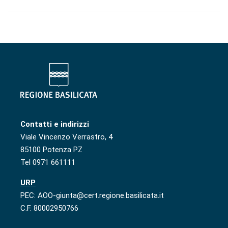
Contatti e indirizzi
Viale Vincenzo Verrastro, 4
85100 Potenza PZ
Tel 0971 661111
URP
PEC: AOO-giunta@cert.regione.basilicata.it
C.F. 80002950766