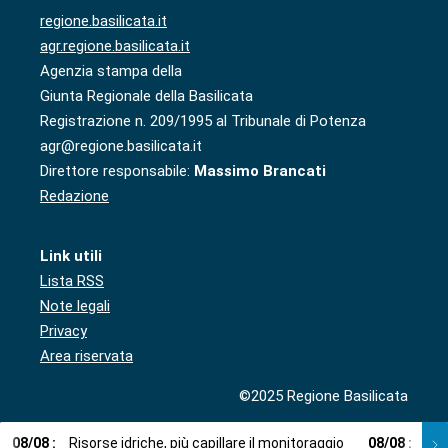
regione.basilicata.it
agr.regione.basilicata.it
Agenzia stampa della
Giunta Regionale della Basilicata
Registrazione n. 209/1995 al Tribunale di Potenza
agr@regione.basilicata.it
Direttore responsabile:
Massimo Brancati
Redazione
Link utili
Lista RSS
Note legali
Privacy
Area riservata
©2025 Regione Basilicata
08
/
08
:
Risorse idriche, più capillare il monitoraggio
08
/
08
:
Cup