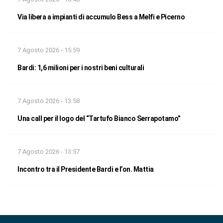
Via libera a impianti di accumulo Bess a Melfi e Picerno
7 Agosto 2026 - 15:59
Bardi: 1,6 milioni per i nostri beni culturali
7 Agosto 2026 - 13:58
Una call per il logo del “Tartufo Bianco Serrapotamo”
7 Agosto 2026 - 13:57
Incontro tra il Presidente Bardi e l’on. Mattia