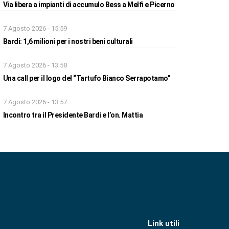
Via libera a impianti di accumulo Bess a Melfi e Picerno
7 Agosto 2026 - 15:59
Bardi: 1,6 milioni per i nostri beni culturali
7 Agosto 2026 - 13:58
Una call per il logo del “Tartufo Bianco Serrapotamo”
7 Agosto 2026 - 13:57
Incontro tra il Presidente Bardi e l’on. Mattia
Link utili