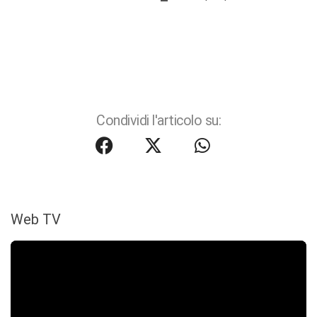
Condividi l'articolo su:
Web TV