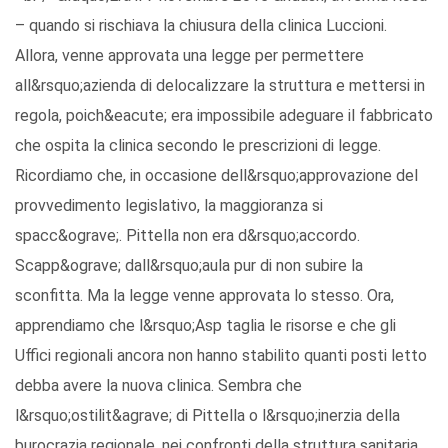
– quando si rischiava la chiusura della clinica Luccioni.
Allora, venne approvata una legge per permettere
all&rsquo;azienda di delocalizzare la struttura e mettersi in
regola, poich&eacute; era impossibile adeguare il fabbricato
che ospita la clinica secondo le prescrizioni di legge.
Ricordiamo che, in occasione dell&rsquo;approvazione del
provvedimento legislativo, la maggioranza si
spacc&ograve;. Pittella non era d&rsquo;accordo.
Scapp&ograve; dall&rsquo;aula pur di non subire la
sconfitta. Ma la legge venne approvata lo stesso. Ora,
apprendiamo che l&rsquo;Asp taglia le risorse e che gli
Uffici regionali ancora non hanno stabilito quanti posti letto
debba avere la nuova clinica. Sembra che
l&rsquo;ostilit&agrave; di Pittella o l&rsquo;inerzia della
burocrazia regionale, nei confronti della struttura sanitaria