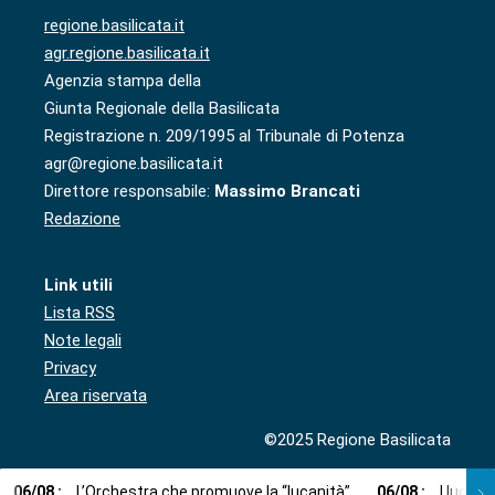
regione.basilicata.it
agr.regione.basilicata.it
Agenzia stampa della
Giunta Regionale della Basilicata
Registrazione n. 209/1995 al Tribunale di Potenza
agr@regione.basilicata.it
Direttore responsabile:
Massimo Brancati
Redazione
Link utili
Lista RSS
Note legali
Privacy
Area riservata
©2025 Regione Basilicata
06
/
08
:
L’Orchestra che promuove la “lucanità”
06
/
08
:
I lucani