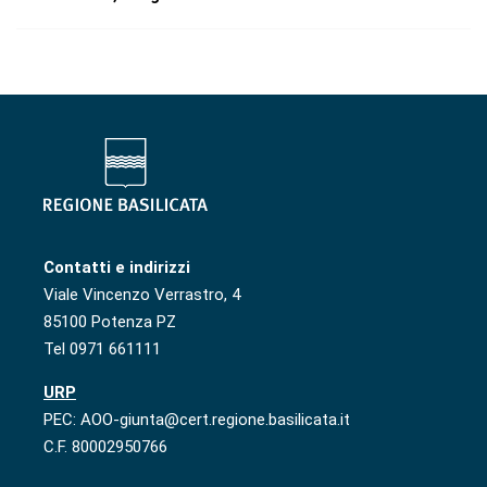
Contatti e indirizzi
Viale Vincenzo Verrastro, 4
85100 Potenza PZ
Tel 0971 661111
URP
PEC: AOO-giunta@cert.regione.basilicata.it
C.F. 80002950766