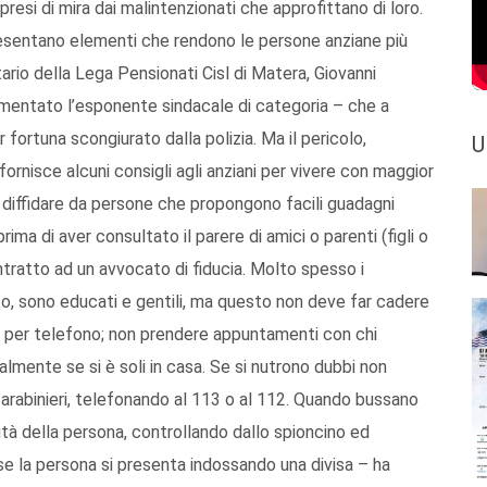
 presi di mira dai malintenzionati che approfittano di loro.
presentano elementi che rendono le persone anziane più
retario della Lega Pensionati Cisl di Matera, Giovanni
ommentato l’esponente sindacale di categoria – che a
 fortuna scongiurato dalla polizia. Ma il pericolo,
U
ornisce alcuni consigli agli anziani per vivere con maggior
– diffidare da persone che propongono facili guadagni
rima di aver consultato il parere di amici o parenti (figli o
ntratto ad un avvocato di fiducia. Molto spesso i
o, sono educati e gentili, ma questo non deve far cadere
che per telefono; non prendere appuntamenti con chi
almente se si è soli in casa. Se si nutrono dubbi non
 carabinieri, telefonando al 113 o al 112. Quando bussano
entità della persona, controllando dallo spioncino ed
se la persona si presenta indossando una divisa – ha