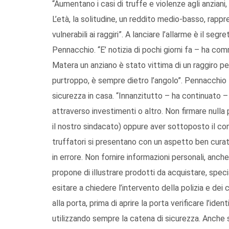
“Aumentano i casi di truffe e violenze agli anziani,
L’età, la solitudine, un reddito medio-basso, rap
vulnerabili ai raggiri”. A lanciare l’allarme è il seg
Pennacchio. “E’ notizia di pochi giorni fa – ha c
Matera un anziano è stato vittima di un raggiro per
purtroppo, è sempre dietro l’angolo”. Pennacchio f
sicurezza in casa. “Innanzitutto – ha continuato 
attraverso investimenti o altro. Non firmare nulla p
il nostro sindacato) oppure aver sottoposto il co
truffatori si presentano con un aspetto ben curat
in errore. Non fornire informazioni personali, an
propone di illustrare prodotti da acquistare, speci
esitare a chiedere l’intervento della polizia e dei
alla porta, prima di aprire la porta verificare l’id
utilizzando sempre la catena di sicurezza. Anche 