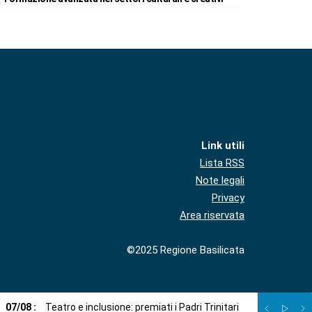
Link utili
Lista RSS
Note legali
Privacy
Area riservata
©2025 Regione Basilicata
07
/
08
:
Teatro e inclusione: premiati i Padri Trinitari
07
/
08
:
Sto