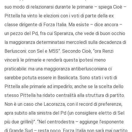
suo modo di relazionarsi durante le primarie – spiega Cioè –
Pittella ha vinto le elezioni con i voti di parte della ex
classe dirigente di Forza Italia. Ma esiste – dice ancora –
un pezzo del Pd, fra cui Speranza, che vede di buon occhio
la maggioranza determinatasi mercoledì sulla decadenza di
Berlusconi: con Sel e M5S”. Secondo Cioè, “ora Renzi
vincerà le primarie e renderà questa ipotesi meno
praticabile: ma una maggioranza antiberlusconiana ci
sarebbe potuta essere in Basilicata. Sono stati i voti di
Pittella alle primarie ad impedirlo; anche se la scelta dello
stesso Pittella ha ridato centralità alla struttura di partito.
Non è un caso che Lacorazza, con il record di preferenze,
apra subito alla sinistra del Pd (un consigliere eletto di Sel
più due grillini)”. “Nel centrodestra – aggiunge l’esponente
di Grande Sud – resta poco. Forza Italia non sarà mai partito