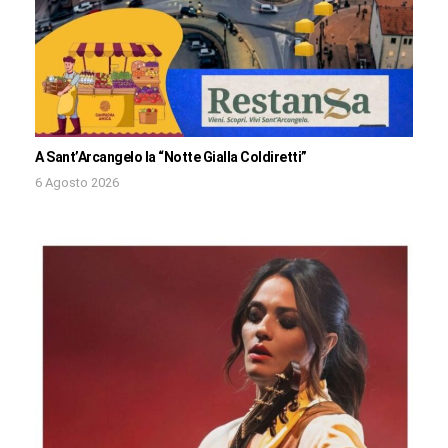
A Sant’Arcangelo la “Notte Gialla Coldiretti”
6 Agosto 2026