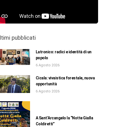
ltimi pubblicati
Latronico: radici e identità di un
popolo
6 Agosto 2026
Cicala: vivaistica forestale, nuova
opportunità
6 Agosto 2026
A Sant’Arcangelo la “Notte Gialla
Coldiretti”