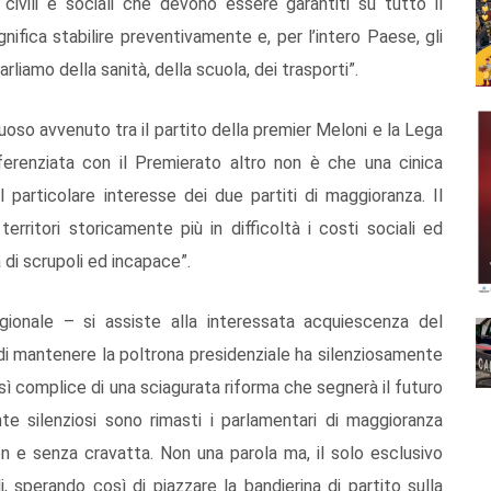
i civili e sociali che devono essere garantiti su tutto il
i significa stabilire preventivamente e, per l’intero Paese, gli
parliamo della sanità, della scuola, dei trasporti”.
uoso avvenuto tra il partito della premier Meloni e la Lega
ifferenziata con il Premierato altro non è che una cinica
particolare interesse dei due partiti di maggioranza. Il
territori storicamente più in difficoltà i costi sociali ed
 di scrupoli ed incapace”.
egionale – si assiste alla interessata acquiescenza del
 di mantenere la poltrona presidenziale ha silenziosamente
ì complice di una sciagurata riforma che segnerà il futuro
e silenziosi sono rimasti i parlamentari di maggioranza
con e senza cravatta. Non una parola ma, il solo esclusivo
i, sperando così di piazzare la bandierina di partito sulla