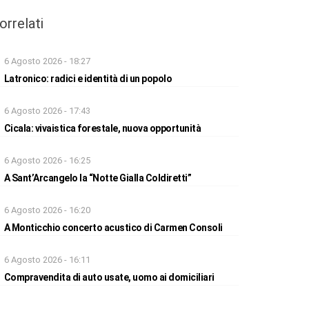
orrelati
6 Agosto 2026 - 18:27
Latronico: radici e identità di un popolo
6 Agosto 2026 - 17:43
Cicala: vivaistica forestale, nuova opportunità
6 Agosto 2026 - 16:25
A Sant’Arcangelo la “Notte Gialla Coldiretti”
6 Agosto 2026 - 16:20
A Monticchio concerto acustico di Carmen Consoli
6 Agosto 2026 - 16:11
Compravendita di auto usate, uomo ai domiciliari