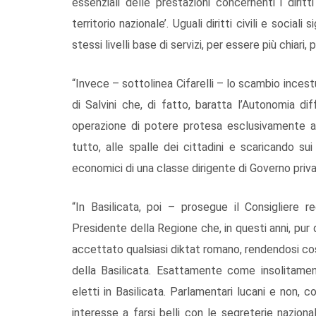
essenziali delle prestazioni concernenti i diritt
territorio nazionale’. Uguali diritti civili e social
stessi livelli base di servizi, per essere più chiari, 
“Invece – sottolinea Cifarelli – lo scambio incest
di Salvini che, di fatto, baratta l’Autonomia d
operazione di potere protesa esclusivamente al 
tutto, alle spalle dei cittadini e scaricando sui 
economici di una classe dirigente di Governo priva
“In Basilicata, poi – prosegue il Consigliere r
Presidente della Regione che, in questi anni, pur
accettato qualsiasi diktat romano, rendendosi cos
della Basilicata. Esattamente come insolitament
eletti in Basilicata. Parlamentari lucani e non, 
interesse a farsi belli con le segreterie nazional