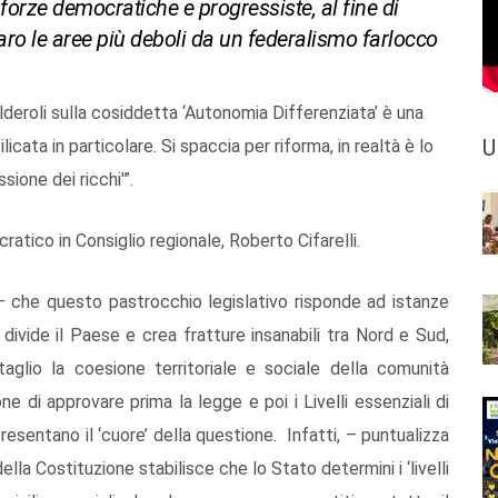
forze democratiche e progressiste, al fine di
paro le aree più deboli da un federalismo farlocco
lderoli sulla cosiddetta ‘Autonomia Differenziata’ è una
U
icata in particolare. Si spaccia per riforma, in realtà è lo
sione dei ricchi'”.
atico in Consiglio regionale, Roberto Cifarelli.
– che questo pastrocchio legislativo risponde ad istanze
, divide il Paese e crea fratture insanabili tra Nord e Sud,
aglio la coesione territoriale e sociale della comunità
one di approvare prima la legge e poi i Livelli essenziali di
presentano il ‘cuore’ della questione. Infatti, – puntualizza
lla Costituzione stabilisce che lo Stato determini i ‘livelli