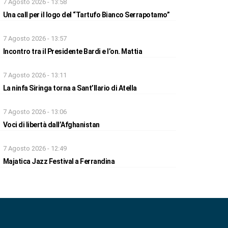
7 Agosto 2026 - 13:58
Una call per il logo del “Tartufo Bianco Serrapotamo”
7 Agosto 2026 - 13:57
Incontro tra il Presidente Bardi e l’on. Mattia
7 Agosto 2026 - 13:11
La ninfa Siringa torna a Sant’Ilario di Atella
7 Agosto 2026 - 13:06
Voci di libertà dall’Afghanistan
7 Agosto 2026 - 12:49
Majatica Jazz Festival a Ferrandina