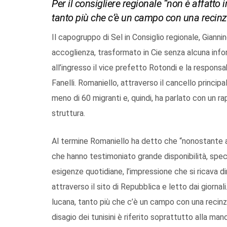
Per il consigliere regionale “non è affatt
tanto più che c’è un campo con una recinzi
Il capogruppo di Sel in Consiglio regionale, Giannino
accoglienza, trasformato in Cie senza alcuna info
all’ingresso il vice prefetto Rotondi e la responsa
Fanelli. Romaniello, attraverso il cancello princip
meno di 60 migranti e, quindi, ha parlato con un ra
struttura.
Al termine Romaniello ha detto che “nonostante ab
che hanno testimoniato grande disponibilità, spec
esigenze quotidiane, l’impressione che si ricava d
attraverso il sito di Repubblica e letto dai giorna
lucana, tanto più che c’è un campo con una recinzi
disagio dei tunisini è riferito soprattutto alla ma