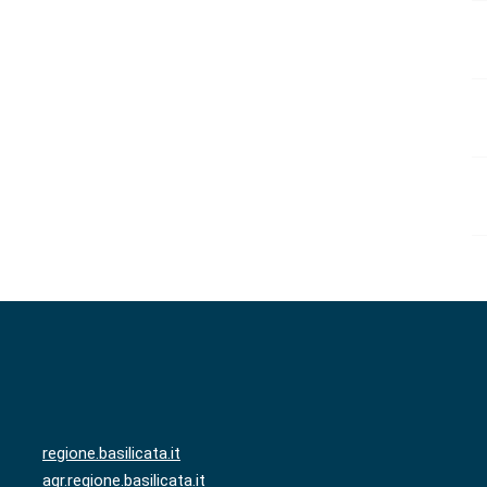
regione.basilicata.it
agr.regione.basilicata.it