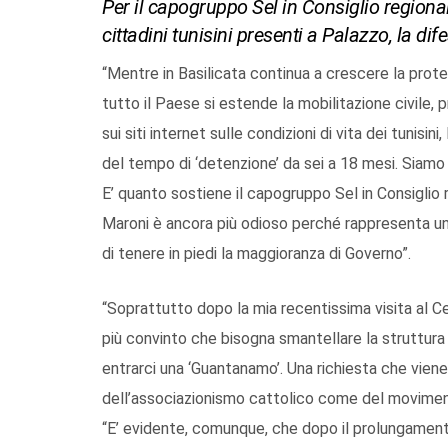
Per il capogruppo Sel in Consiglio regional
cittadini tunisini presenti a Palazzo, la difes
“Mentre in Basilicata continua a crescere la prote
tutto il Paese si estende la mobilitazione civile, 
sui siti internet sulle condizioni di vita dei tunis
del tempo di ‘detenzione’ da sei a 18 mesi. Siamo d
E’ quanto sostiene il capogruppo Sel in Consiglio r
Maroni è ancora più odioso perché rappresenta un
di tenere in piedi la maggioranza di Governo”.
“Soprattutto dopo la mia recentissima visita al C
più convinto che bisogna smantellare la struttura 
entrarci una ‘Guantanamo’. Una richiesta che vien
dell’associazionismo cattolico come del moviment
“E’ evidente, comunque, che dopo il prolungamento 