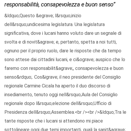
responsabilità, consapevolezza e buon senso”
&ldquo;Questo &egrave; l&rsquo;inizio
dell&rsquo;undicesima legislatura. Una legislatura
significativa, dove i lucani hanno voluto dare un segnale di
svolta e di novit&agrave; e, pertanto, spetta a noi tutti,
ognuno per il proprio ruolo, dare le risposte che da tempo
sono attese dai cittadini lucani, e ci&ograve; auspico che lo
faremo con responsabilit&agrave;, consapevolezza e buon
senso&rdquo;. Cos&igrave; il neo presidente del Consiglio
regionale Carmine Cicala ha aperto il duo discorso di
insediamento, tenuto oggi nell&rsquo;Aula del Consiglio
regionale dopo l&rsquo;elezione dell&rsquo;Ufficio di
Presidenza dell&rsquo;Assemblea.<br /><br />&ldquo;Tra le
tante risposte che i lucani si attendono mi piace
sottolineare oggi due temi importanti, quali la sanit&agrave;