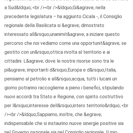
a Sud&ldquo;.<br /><br />&ldquo;Gi&agrave; nella
precedente legislatura – ha aggiunto Cicala -, il Consiglio
regionale della Basilicata si &egrave; dimostrato
interessato all&rsquo;unanimit&agrave; a iniziare questo
percorso che noi vediamo come una opportunit&agrave; se
gestito con un&rsquo;ottica rivolta al territorio e ai
cittadini. L&agrave; dove le nostre risorse sono tra le
pi&ugrave; importanti d&rsquo;Europa e d&rsquo;Italia,
pensiamo al petrolio e all&rsquo;acqua, tutti i lucani un
giorno potranno raccoglierne a pieno i benefici, stipulando
nuovi accordi tra Stato e Regione, con spirito costruttivo
per l&rsquo;interesse dell&rsquo;intero territorio&rdquo;.<br
/><br />&ldquo;Sappiamo, inoltre, che &egrave;
indispensabile che si instaurino nuove sinergie positive sia
nel Governo nazionale sia nel Consiglio regionale. Il mio