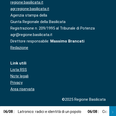
regione.basilicata.it
agr.regione.basilicata.it
Agenzia stampa della
Giunta Regionale della Basilicata
Registrazione n. 209/1995 al Tribunale di Potenza
agr@regione.basilicata.it
Direttore responsabile:
Massimo Brancati
Redazione
Link utili
Lista RSS
Note legali
Privacy
Area riservata
©2025 Regione Basilicata
06
/
08
:
Latronico: radici e identità di un popolo
06
/
08
:
Cicala: 