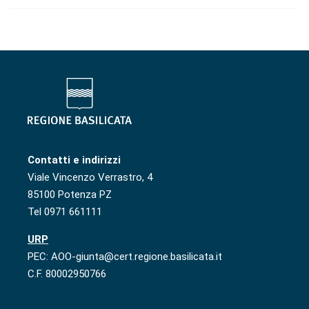
Contatti e indirizzi
Viale Vincenzo Verrastro, 4
85100 Potenza PZ
Tel 0971 661111
URP
PEC: AOO-giunta@cert.regione.basilicata.it
C.F. 80002950766